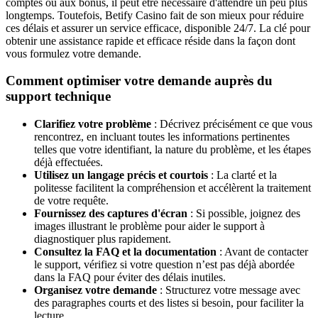
comptes ou aux bonus, il peut être nécessaire d'attendre un peu plus
longtemps. Toutefois, Betify Casino fait de son mieux pour réduire
ces délais et assurer un service efficace, disponible 24/7. La clé pour
obtenir une assistance rapide et efficace réside dans la façon dont
vous formulez votre demande.
Comment optimiser votre demande auprès du
support technique
Clarifiez votre problème
: Décrivez précisément ce que vous
rencontrez, en incluant toutes les informations pertinentes
telles que votre identifiant, la nature du problème, et les étapes
déjà effectuées.
Utilisez un langage précis et courtois
: La clarté et la
politesse facilitent la compréhension et accélèrent la traitement
de votre requête.
Fournissez des captures d'écran
: Si possible, joignez des
images illustrant le problème pour aider le support à
diagnostiquer plus rapidement.
Consultez la FAQ et la documentation
: Avant de contacter
le support, vérifiez si votre question n’est pas déjà abordée
dans la FAQ pour éviter des délais inutiles.
Organisez votre demande
: Structurez votre message avec
des paragraphes courts et des listes si besoin, pour faciliter la
lecture.