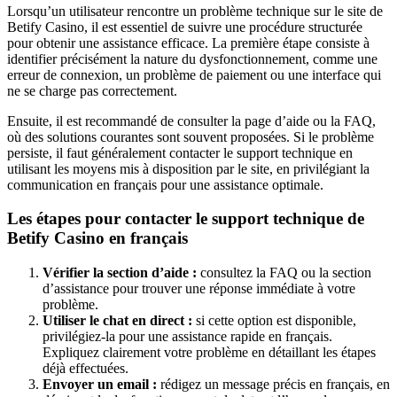
Lorsqu’un utilisateur rencontre un problème technique sur le site de
Betify Casino, il est essentiel de suivre une procédure structurée
pour obtenir une assistance efficace. La première étape consiste à
identifier précisément la nature du dysfonctionnement, comme une
erreur de connexion, un problème de paiement ou une interface qui
ne se charge pas correctement.
Ensuite, il est recommandé de consulter la page d’aide ou la FAQ,
où des solutions courantes sont souvent proposées. Si le problème
persiste, il faut généralement contacter le support technique en
utilisant les moyens mis à disposition par le site, en privilégiant la
communication en français pour une assistance optimale.
Les étapes pour contacter le support technique de
Betify Casino en français
Vérifier la section d’aide :
consultez la FAQ ou la section
d’assistance pour trouver une réponse immédiate à votre
problème.
Utiliser le chat en direct :
si cette option est disponible,
privilégiez-la pour une assistance rapide en français.
Expliquez clairement votre problème en détaillant les étapes
déjà effectuées.
Envoyer un email :
rédigez un message précis en français, en