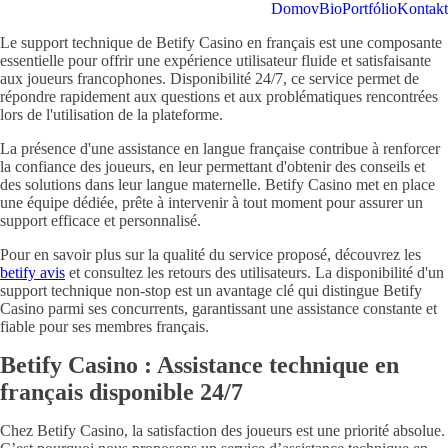
Domov
Bio
Portfólio
Kontakt
Le support technique de Betify Casino en français est une composante
essentielle pour offrir une expérience utilisateur fluide et satisfaisante
aux joueurs francophones. Disponibilité 24/7, ce service permet de
répondre rapidement aux questions et aux problématiques rencontrées
lors de l'utilisation de la plateforme.
La présence d'une assistance en langue française contribue à renforcer
la confiance des joueurs, en leur permettant d'obtenir des conseils et
des solutions dans leur langue maternelle. Betify Casino met en place
une équipe dédiée, prête à intervenir à tout moment pour assurer un
support efficace et personnalisé.
Pour en savoir plus sur la qualité du service proposé, découvrez les
betify avis
et consultez les retours des utilisateurs. La disponibilité d'un
support technique non-stop est un avantage clé qui distingue Betify
Casino parmi ses concurrents, garantissant une assistance constante et
fiable pour ses membres français.
Betify Casino : Assistance technique en
français disponible 24/7
Chez Betify Casino, la satisfaction des joueurs est une priorité absolue.