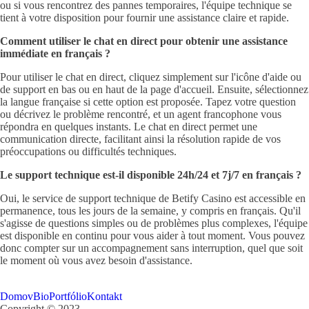
ou si vous rencontrez des pannes temporaires, l'équipe technique se
tient à votre disposition pour fournir une assistance claire et rapide.
Comment utiliser le chat en direct pour obtenir une assistance
immédiate en français ?
Pour utiliser le chat en direct, cliquez simplement sur l'icône d'aide ou
de support en bas ou en haut de la page d'accueil. Ensuite, sélectionnez
la langue française si cette option est proposée. Tapez votre question
ou décrivez le problème rencontré, et un agent francophone vous
répondra en quelques instants. Le chat en direct permet une
communication directe, facilitant ainsi la résolution rapide de vos
préoccupations ou difficultés techniques.
Le support technique est-il disponible 24h/24 et 7j/7 en français ?
Oui, le service de support technique de Betify Casino est accessible en
permanence, tous les jours de la semaine, y compris en français. Qu'il
s'agisse de questions simples ou de problèmes plus complexes, l'équipe
est disponible en continu pour vous aider à tout moment. Vous pouvez
donc compter sur un accompagnement sans interruption, quel que soit
le moment où vous avez besoin d'assistance.
Domov
Bio
Portfólio
Kontakt
Copyright © 2023