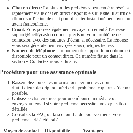
Chat en direct
: La plupart des problèmes peuvent être résolus
rapidement via le chat en direct disponible sur le site. Il suffit de
cliquer sur l’icône de chat pour discuter instantanément avec un
agent francophone.
Email
: Vous pouvez également envoyer un email à l’adresse
support@betifycasino.com en précisant votre problème de
connexion avec des captures d’écran si nécessaire. La réponse
vous sera généralement envoyée sous quelques heures.
Numéro de téléphone
: Un numéro de support francophone est
disponible pour un contact direct. Ce numéro figure dans la
section « Contactez-nous » du site.
Procédure pour une assistance optimale
Rassemblez toutes les informations pertinentes : nom
d’utilisateur, description précise du problème, captures d’écran si
possible.
Utilisez le chat en direct pour une réponse immédiate ou
envoyez un email si votre problème nécessite une explication
détaillée.
Consultez la FAQ ou la section d’aide pour vérifier si votre
problème a déjà été traité.
Moyen de contact
Disponibilité
Avantages