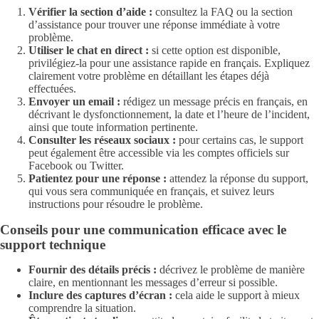
Vérifier la section d’aide :
consultez la FAQ ou la section
d’assistance pour trouver une réponse immédiate à votre
problème.
Utiliser le chat en direct :
si cette option est disponible,
privilégiez-la pour une assistance rapide en français. Expliquez
clairement votre problème en détaillant les étapes déjà
effectuées.
Envoyer un email :
rédigez un message précis en français, en
décrivant le dysfonctionnement, la date et l’heure de l’incident,
ainsi que toute information pertinente.
Consulter les réseaux sociaux :
pour certains cas, le support
peut également être accessible via les comptes officiels sur
Facebook ou Twitter.
Patientez pour une réponse :
attendez la réponse du support,
qui vous sera communiquée en français, et suivez leurs
instructions pour résoudre le problème.
Conseils pour une communication efficace avec le
support technique
Fournir des détails précis :
décrivez le problème de manière
claire, en mentionnant les messages d’erreur si possible.
Inclure des captures d’écran :
cela aide le support à mieux
comprendre la situation.