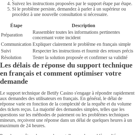
Suivez les instructions proposées par le support étape par étape.
Si le problème persiste, demandez à parler à un supérieur ou
procédez à une nouvelle consultation si nécessaire.
Étape
Description
Rassembler toutes les informations pertinentes
Préparation
concernant votre incident
Communication
Expliquer clairement le problème en français simple
Suivi
Respecter les instructions et fournir des retours précis
Résolution
Tester la solution proposée et confirmer sa validité
Les délais de réponse du support technique
en français et comment optimiser votre
demande
Le support technique de Betify Casino s'engage à répondre rapidement
aux demandes des utilisateurs en français. En général, le délai de
réponse varie en fonction de la complexité de la requête et du volume
des tickets reçus. La majorité des demandes simples, telles que les
questions sur les méthodes de paiement ou les problèmes techniques
mineurs, reçoivent une réponse dans un délai de quelques heures à un
maximum de 24 heures.