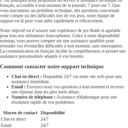
C’est pourquoi nous proposons un service d’assistance technique en
français, accessible à tout moment de la journée, 7 jours sur 7. Que
vous rencontriez un problème technique, des questions concernant
votre compte ou des difficultés lors de vos jeux, notre équipe de
support est là pour vous aider rapidement et efficacement.
Notre objectif est d’assurer une expérience de jeu fluide et agréable
pour tous nos utilisateurs francophones. Grâce à notre disponibilité
nonstop, vous pouvez compter sur une assistance qualifiée pour
résoudre vos éventuelles difficultés à tout moment, sans interruption.
La communication en français facilite la compréhension et permet une
assistance personnalisée adaptée à vos besoins.
Comment contacter notre support technique
Chat en direct :
Disponible 24/7 via notre site web pour une
assistance immédiate.
Email :
Envoyez-nous vos questions à tout moment et recevez
une réponse dans les plus brefs délais.
Numéro de téléphone :
Assistance téléphonique pour une
résolution rapide de vos problèmes.
Moyen de contact
Disponibilité
Chat en direct
24/7
Email
24/7