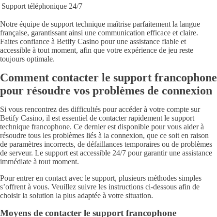
Support téléphonique
24/7
Notre équipe de support technique maîtrise parfaitement la langue
française, garantissant ainsi une communication efficace et claire.
Faites confiance à Betify Casino pour une assistance fiable et
accessible à tout moment, afin que votre expérience de jeu reste
toujours optimale.
Comment contacter le support francophone
pour résoudre vos problèmes de connexion
Si vous rencontrez des difficultés pour accéder à votre compte sur
Betify Casino, il est essentiel de contacter rapidement le support
technique francophone. Ce dernier est disponible pour vous aider à
résoudre tous les problèmes liés à la connexion, que ce soit en raison
de paramètres incorrects, de défaillances temporaires ou de problèmes
de serveur. Le support est accessible 24/7 pour garantir une assistance
immédiate à tout moment.
Pour entrer en contact avec le support, plusieurs méthodes simples
s’offrent à vous. Veuillez suivre les instructions ci-dessous afin de
choisir la solution la plus adaptée à votre situation.
Moyens de contacter le support francophone