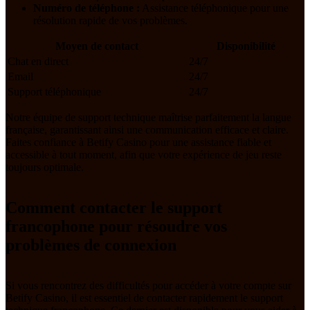
Numéro de téléphone :
Assistance téléphonique pour une
résolution rapide de vos problèmes.
Moyen de contact
Disponibilité
Chat en direct
24/7
Email
24/7
Support téléphonique
24/7
Notre équipe de support technique maîtrise parfaitement la langue
française, garantissant ainsi une communication efficace et claire.
Faites confiance à Betify Casino pour une assistance fiable et
accessible à tout moment, afin que votre expérience de jeu reste
toujours optimale.
Comment contacter le support
francophone pour résoudre vos
problèmes de connexion
Si vous rencontrez des difficultés pour accéder à votre compte sur
Betify Casino, il est essentiel de contacter rapidement le support