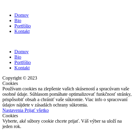
Domov
Bio
Portfólio
Kontakt
Domov
Bio
Portfólio
Kontakt
Copyright © 2023
Cookies
Používam cookies na zlepšenie vašich skúseností a spracúvam vaše
osobné údaje. Súhlasom pomáhate optimalizovať funkčnosť stránky,
prispôsobiť obsah a chrániť vaše súkromie. Viac info o spracovaní
údajov nájdete v zásadách ochrany súkromia.
Nastavenia
Prijať všetko
Cookies
Vyberte, aké súbory cookie chcete prijať. Váš výber sa uloží na
jeden rok.