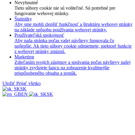
Nevyhnutné
Tieto súbory cookie nie sú voliteľné. Sú potrebné pre
fungovanie webovej stránky.
Štatistiky
Aby sme mohli zlepšiť funkčnosť a štruktúru webovej stránky
na základe spôsobu používania webovej stránky.
Používateľská spokojnosť
Aby naša stránka počas vašej návštevy fungovala čo
najlepšie. Ak tieto súbory cookie odmietnete, niektoré funkcie
z webovej stránky zmiznú.
Marketing
Zdieľaním svojich záujmov a správania počas návštevy našej
stránky zvyšujete šancu na zobrazenie kvalitnejšie
prispôsobeného obsahu a ponúk.
Uložiť
Prijať všetko
SK
EN
SK